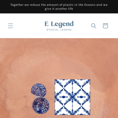
Skip to
Together we reduce the amount of plastic in the Oceans and we
content
give it another life
Cart